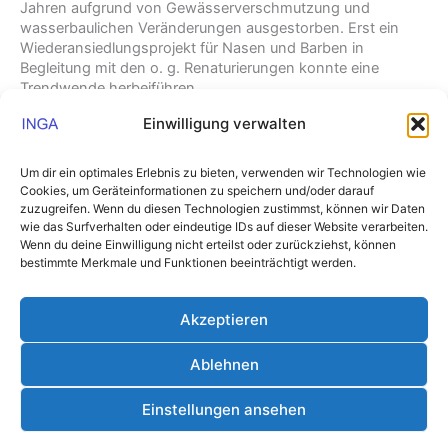
Jahren aufgrund von Gewässerverschmutzung und
wasserbaulichen Veränderungen ausgestorben. Erst ein
Wiederansiedlungsprojekt für Nasen und Barben in
Begleitung mit den o. g. Renaturierungen konnte eine
Trendwende herbeiführen.
Einwilligung verwalten
Um dir ein optimales Erlebnis zu bieten, verwenden wir Technologien wie
Cookies, um Geräteinformationen zu speichern und/oder darauf
zuzugreifen. Wenn du diesen Technologien zustimmst, können wir Daten
wie das Surfverhalten oder eindeutige IDs auf dieser Website verarbeiten.
Wenn du deine Einwilligung nicht erteilst oder zurückziehst, können
bestimmte Merkmale und Funktionen beeinträchtigt werden.
Akzeptieren
Nasen (
Chondrostoma nasus
) in der Nidda
Ablehnen
Impressum
/
Datenschutzerklärung
Einstellungen ansehen
Copyright © 2026 Institut für Gewässer- & Auenökologie |
Präsentiert von
Astra-WordPress-Theme